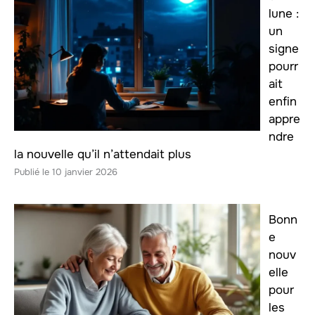
lune :
un
signe
pourr
ait
enfin
appre
ndre
la nouvelle qu’il n’attendait plus
10 janvier 2026
Bonn
e
nouv
elle
pour
les