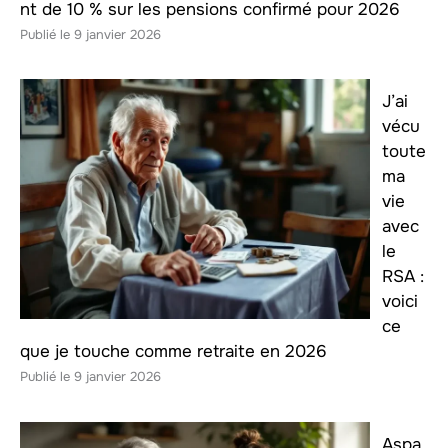
nt de 10 % sur les pensions confirmé pour 2026
9 janvier 2026
J’ai
vécu
toute
ma
vie
avec
le
RSA :
voici
ce
que je touche comme retraite en 2026
9 janvier 2026
Aspa,