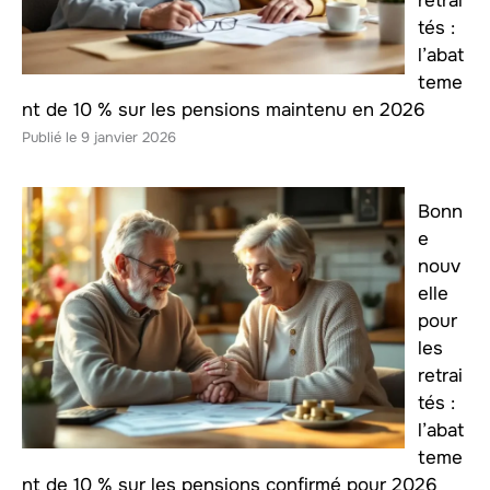
retrai
tés :
l’abat
teme
nt de 10 % sur les pensions maintenu en 2026
9 janvier 2026
Bonn
e
nouv
elle
pour
les
retrai
tés :
l’abat
teme
nt de 10 % sur les pensions confirmé pour 2026