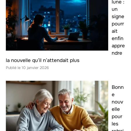
lune :
un
signe
pourr
ait
enfin
appre
ndre
la nouvelle qu’il n’attendait plus
10 janvier 2026
Bonn
e
nouv
elle
pour
les