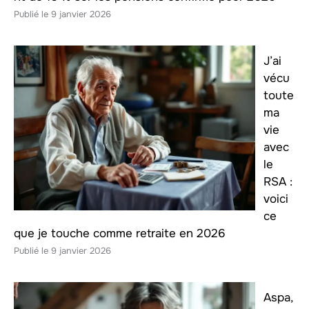
9 janvier 2026
J’ai
vécu
toute
ma
vie
avec
le
RSA :
voici
ce
que je touche comme retraite en 2026
9 janvier 2026
Aspa,