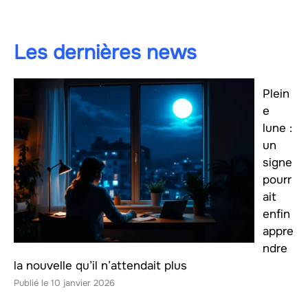
Les dernières news
Plein
e
lune :
un
signe
pourr
ait
enfin
appre
ndre
la nouvelle qu’il n’attendait plus
10 janvier 2026