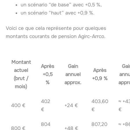
un scénario “de base” avec +0,5 %,
un scénario “haut” avec +0,9 %.
Voici ce que cela représente pour quelques
montants courants de pension Agirc-Arrco.
Montant
Après
Gain
Gai
actuel
Après
+0,5
annuel
annu
(brut /
+0,9 %
%
approx.
appr
mois)
402
403,60
≈ +4
400 €
+24 €
€
€
€
804
807,20
≈ +8
800 €
+48 €