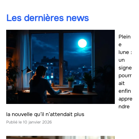
Les dernières news
Plein
e
lune :
un
signe
pourr
ait
enfin
appre
ndre
la nouvelle qu’il n’attendait plus
10 janvier 2026