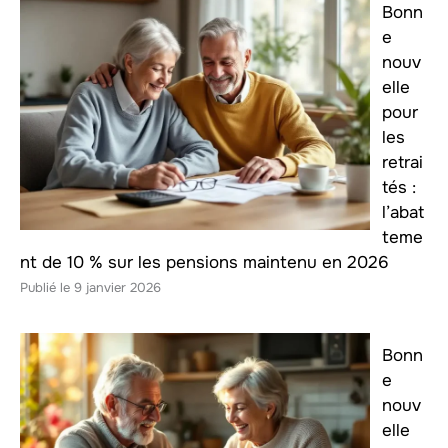
Bonn
e
nouv
elle
pour
les
retrai
tés :
l’abat
teme
nt de 10 % sur les pensions maintenu en 2026
9 janvier 2026
Bonn
e
nouv
elle