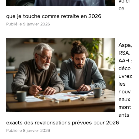
voici
ce
que je touche comme retraite en 2026
9 janvier 2026
Aspa,
RSA,
AAH :
déco
uvrez
les
nouv
eaux
mont
ants
exacts des revalorisations prévues pour 2026
8 janvier 2026