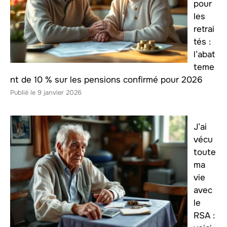
pour
les
retrai
tés :
l’abat
teme
nt de 10 % sur les pensions confirmé pour 2026
9 janvier 2026
J’ai
vécu
toute
ma
vie
avec
le
RSA :