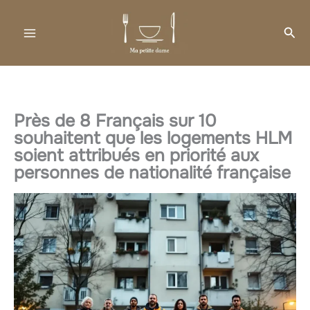
Aller
au
Rec
contenu
Près de 8 Français sur 10
souhaitent que les logements HLM
soient attribués en priorité aux
personnes de nationalité française