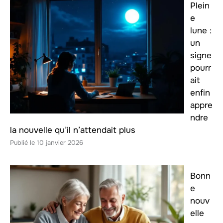
Plein
e
lune :
un
signe
pourr
ait
enfin
appre
ndre
la nouvelle qu’il n’attendait plus
10 janvier 2026
Bonn
e
nouv
elle