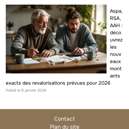
Aspa,
RSA,
AAH :
déco
uvrez
les
nouv
eaux
mont
ants
exacts des revalorisations prévues pour 2026
8 janvier 2026
Contact
Plan du site