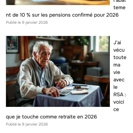
l’abat
teme
nt de 10 % sur les pensions confirmé pour 2026
9 janvier 2026
J’ai
vécu
toute
ma
vie
avec
le
RSA :
voici
ce
que je touche comme retraite en 2026
9 janvier 2026