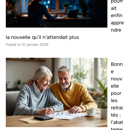
pourr
ait
enfin
appre
ndre
la nouvelle qu’il n’attendait plus
10 janvier 2026
Bonn
e
nouv
elle
pour
les
retrai
tés :
l’abat
teme