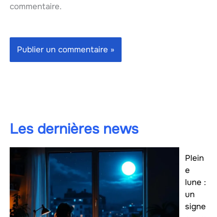
commentaire.
Les dernières news
Plein
e
lune :
un
signe