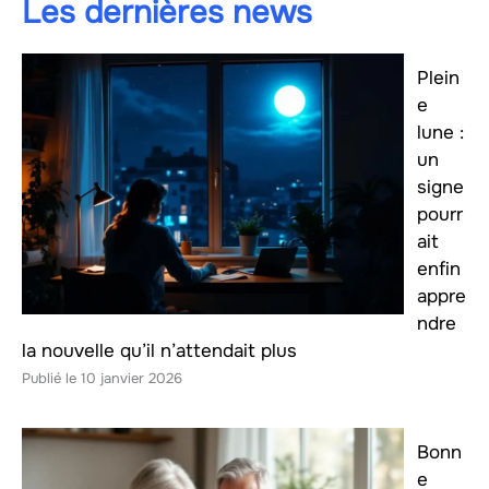
Les dernières news
Plein
e
lune :
un
signe
pourr
ait
enfin
appre
ndre
la nouvelle qu’il n’attendait plus
10 janvier 2026
Bonn
e