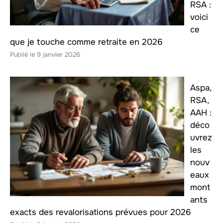
RSA :
voici
ce
que je touche comme retraite en 2026
9 janvier 2026
Aspa,
RSA,
AAH :
déco
uvrez
les
nouv
eaux
mont
ants
exacts des revalorisations prévues pour 2026