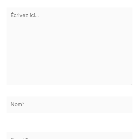
Écrivez
ici…
Nom*
E-