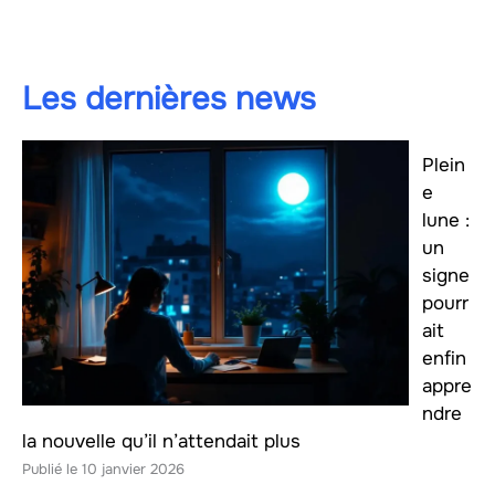
Les dernières news
Plein
e
lune :
un
signe
pourr
ait
enfin
appre
ndre
la nouvelle qu’il n’attendait plus
10 janvier 2026