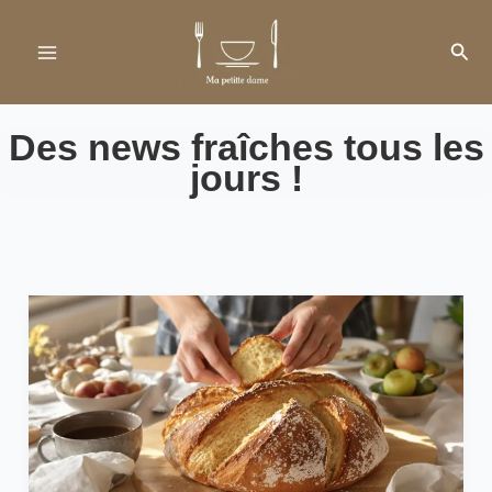
Aller
au
Rech
contenu
Des news fraîches tous les
jours !