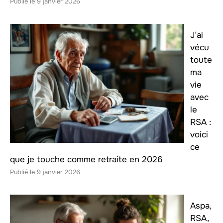
9 janvier 2026
J’ai
vécu
toute
ma
vie
avec
le
RSA :
voici
ce
que je touche comme retraite en 2026
9 janvier 2026
Aspa,
RSA,