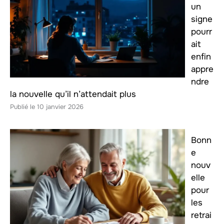
un
signe
pourr
ait
enfin
appre
ndre
la nouvelle qu’il n’attendait plus
10 janvier 2026
Bonn
e
nouv
elle
pour
les
retrai