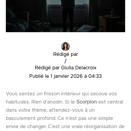
Rédigé par
/
Giulia Delacroix
1 janvier 2026 à 04:33
Vous sentez un frisson intérieur qui secoue vos
habitudes. Rien d’anodin. Si le
Scorpion
est central
dans votre thème, attendez-vous à un
basculement profond. Ce n’est pas une simple
envie de changer. C’est une vraie réorganisation de