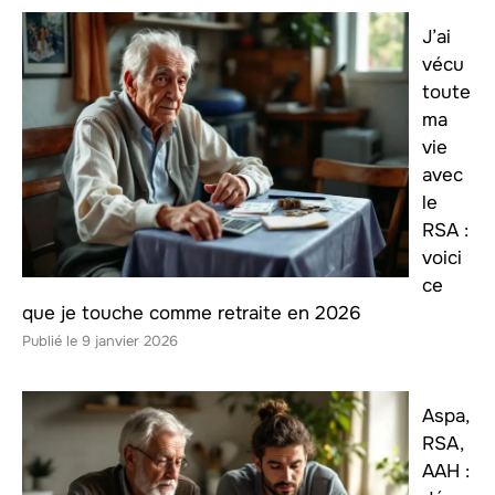
J’ai
vécu
toute
ma
vie
avec
le
RSA :
voici
ce
que je touche comme retraite en 2026
9 janvier 2026
Aspa,
RSA,
AAH :