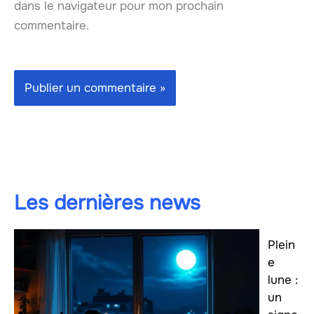
dans le navigateur pour mon prochain
commentaire.
Les dernières news
Plein
e
lune :
un