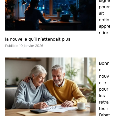
signe
pourr
ait
enfin
appre
ndre
la nouvelle qu’il n’attendait plus
10 janvier 2026
Bonn
e
nouv
elle
pour
les
retrai
tés :
l’abat