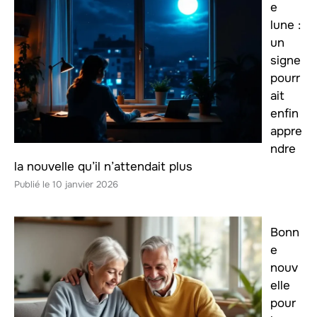
e
lune :
un
signe
pourr
ait
enfin
appre
ndre
la nouvelle qu’il n’attendait plus
10 janvier 2026
Bonn
e
nouv
elle
pour