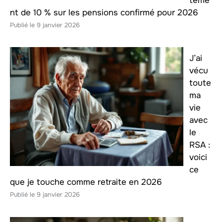
teme
nt de 10 % sur les pensions confirmé pour 2026
9 janvier 2026
J’ai
vécu
toute
ma
vie
avec
le
RSA :
voici
ce
que je touche comme retraite en 2026
9 janvier 2026