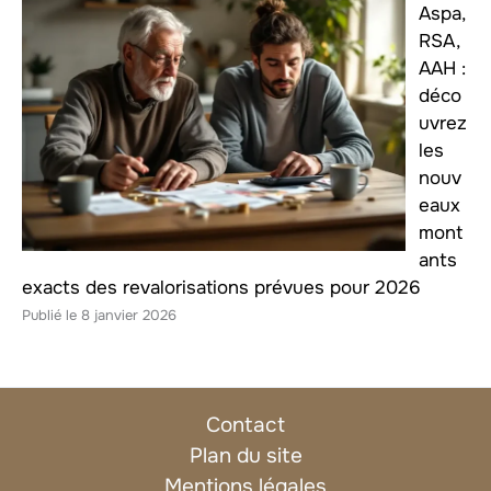
Aspa,
RSA,
AAH :
déco
uvrez
les
nouv
eaux
mont
ants
exacts des revalorisations prévues pour 2026
8 janvier 2026
Contact
Plan du site
Mentions légales