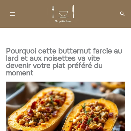
Aller
au
Rec
contenu
Pourquoi cette butternut farcie au
lard et aux noisettes va vite
devenir votre plat préféré du
moment