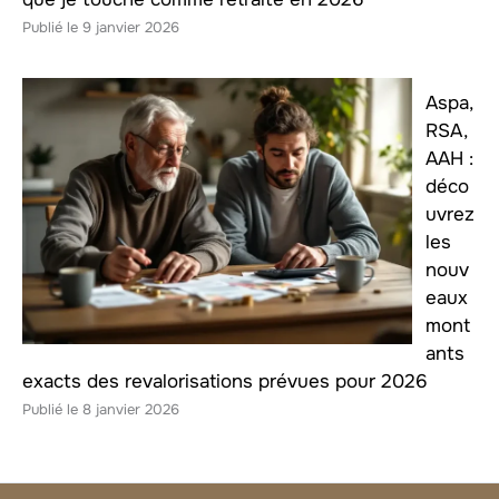
9 janvier 2026
Aspa,
RSA,
AAH :
déco
uvrez
les
nouv
eaux
mont
ants
exacts des revalorisations prévues pour 2026
8 janvier 2026