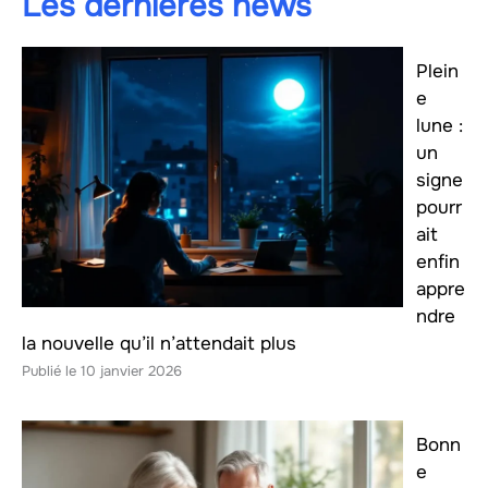
Les dernières news
Plein
e
lune :
un
signe
pourr
ait
enfin
appre
ndre
la nouvelle qu’il n’attendait plus
10 janvier 2026
Bonn
e