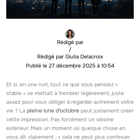
Rédigé par
/
Giulia Delacroix
27 décembre 2025 à 10:54
Et si, en une nuit, tout ce que vous pensiez «
stable » se mettait à trembler légèrement, juste
assez pour vous obliger à regarder autrement votre
vie ? La
pleine lune d’octobre
peut justement créer
cette impression. Pas forcément un séisme
extérieur. Mais un moment où quelque chose en
vous dit clairement : « cela ne peut plus continuer