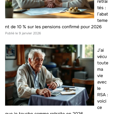
retrai
tés :
l’abat
teme
nt de 10 % sur les pensions confirmé pour 2026
9 janvier 2026
J’ai
vécu
toute
ma
vie
avec
le
RSA :
voici
ce
que je touche comme retraite en 2026