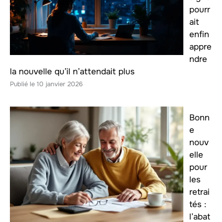
pourr
ait
enfin
appre
ndre
la nouvelle qu’il n’attendait plus
10 janvier 2026
Bonn
e
nouv
elle
pour
les
retrai
tés :
l’abat