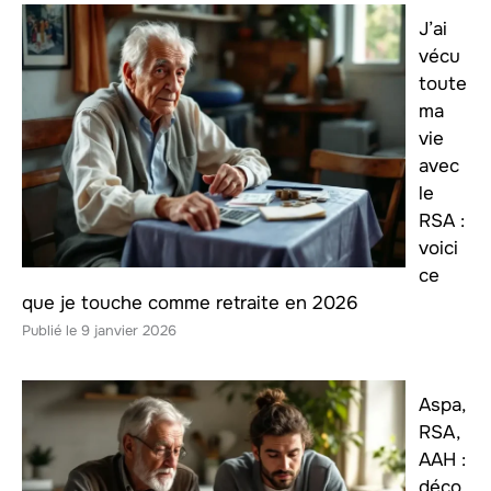
J’ai
vécu
toute
ma
vie
avec
le
RSA :
voici
ce
que je touche comme retraite en 2026
9 janvier 2026
Aspa,
RSA,
AAH :
déco