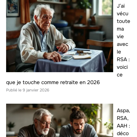
J’ai
vécu
toute
ma
vie
avec
le
RSA :
voici
ce
que je touche comme retraite en 2026
9 janvier 2026
Aspa,
RSA,
AAH :
déco