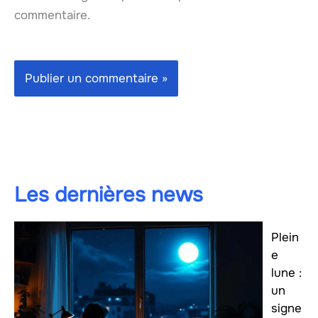
commentaire.
Les dernières news
Plein
e
lune :
un
signe