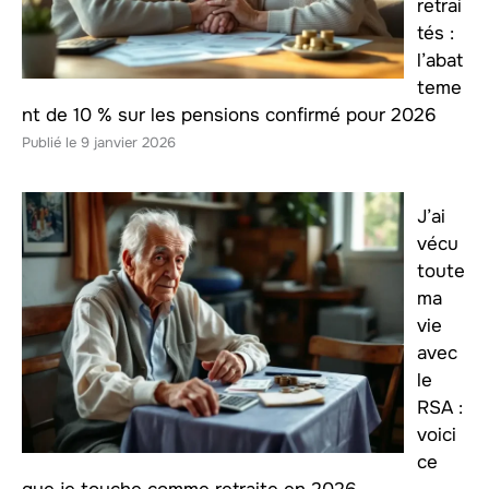
retrai
tés :
l’abat
teme
nt de 10 % sur les pensions confirmé pour 2026
9 janvier 2026
J’ai
vécu
toute
ma
vie
avec
le
RSA :
voici
ce