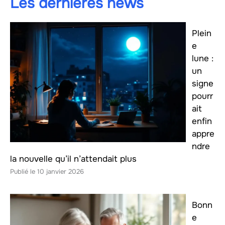
Les dernières news
Plein
e
lune :
un
signe
pourr
ait
enfin
appre
ndre
la nouvelle qu’il n’attendait plus
10 janvier 2026
Bonn
e