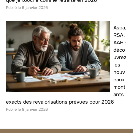
que je touche comme retraite en 2026
9 janvier 2026
Aspa,
RSA,
AAH :
déco
uvrez
les
nouv
eaux
mont
ants
exacts des revalorisations prévues pour 2026
8 janvier 2026