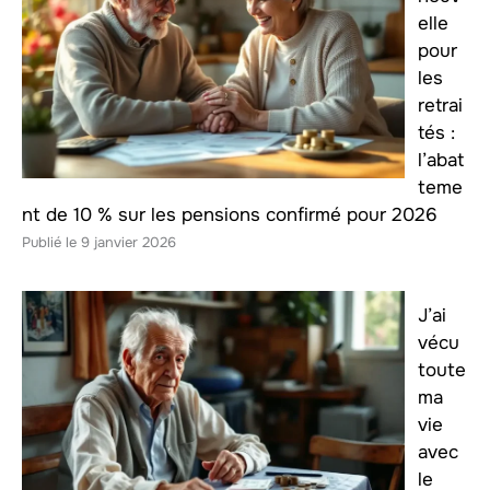
elle
pour
les
retrai
tés :
l’abat
teme
nt de 10 % sur les pensions confirmé pour 2026
9 janvier 2026
J’ai
vécu
toute
ma
vie
avec
le