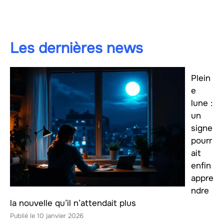
Les dernières news
Plein
e
lune :
un
signe
pourr
ait
enfin
appre
ndre
la nouvelle qu’il n’attendait plus
10 janvier 2026