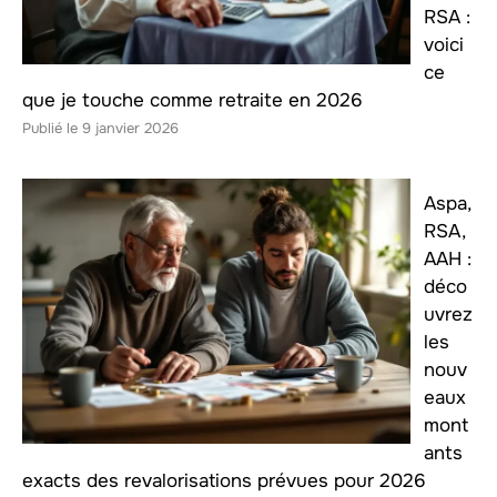
RSA :
voici
ce
que je touche comme retraite en 2026
9 janvier 2026
Aspa,
RSA,
AAH :
déco
uvrez
les
nouv
eaux
mont
ants
exacts des revalorisations prévues pour 2026