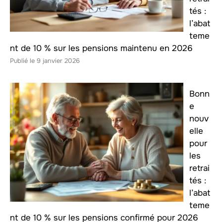
tés :
l’abat
teme
nt de 10 % sur les pensions maintenu en 2026
9 janvier 2026
Bonn
e
nouv
elle
pour
les
retrai
tés :
l’abat
teme
nt de 10 % sur les pensions confirmé pour 2026