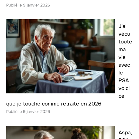
9 janvier 2026
J’ai
vécu
toute
ma
vie
avec
le
RSA :
voici
ce
que je touche comme retraite en 2026
9 janvier 2026
Aspa,