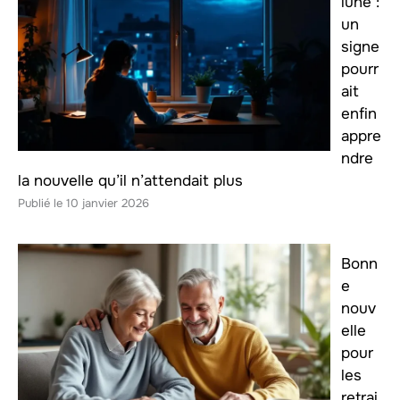
lune :
un
signe
pourr
ait
enfin
appre
ndre
la nouvelle qu’il n’attendait plus
10 janvier 2026
Bonn
e
nouv
elle
pour
les
retrai