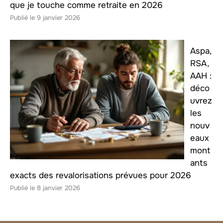
que je touche comme retraite en 2026
9 janvier 2026
Aspa,
RSA,
AAH :
déco
uvrez
les
nouv
eaux
mont
ants
exacts des revalorisations prévues pour 2026
8 janvier 2026