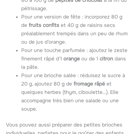
80 à 100 g de
pépites de chocolat
à la fin du
pétrissage.
Pour une version de fête : incorporez 80 g
de
fruits confits
et 40 g de raisins secs
préalablement trempés dans un peu de rhum
ou de jus d’orange.
Pour une touche parfumée : ajoutez le zeste
finement râpé d’1
orange
ou de 1
citron
dans
la pâte.
Pour une brioche salée : réduisez le sucre à
20 g, ajoutez 80 g de
fromage râpé
et
quelques herbes (thym, ciboulette…). Elle
accompagne très bien une salade ou une
soupe.
Vous pouvez aussi préparer des petites brioches
individuelles, parfaites pour le goûter des enfants