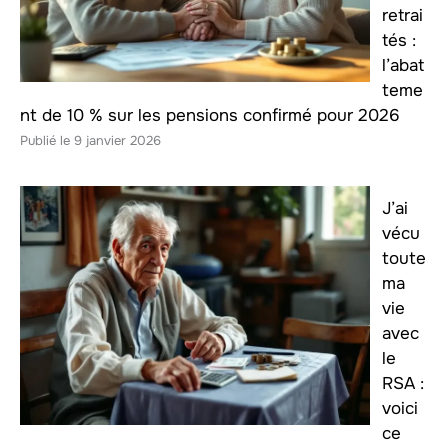
retrai
tés :
l’abat
teme
nt de 10 % sur les pensions confirmé pour 2026
9 janvier 2026
J’ai
vécu
toute
ma
vie
avec
le
RSA :
voici
ce