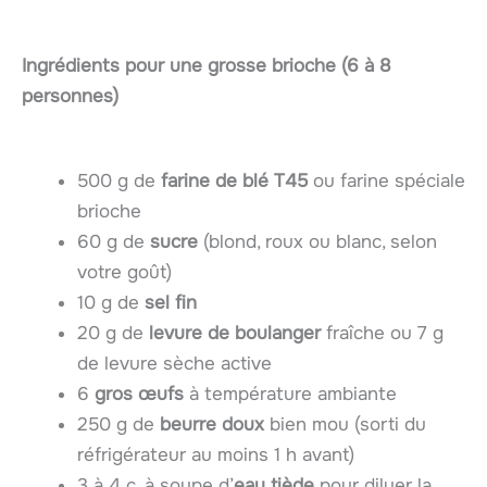
Ingrédients pour une grosse brioche (6 à 8
personnes)
500 g de
farine de blé T45
ou farine spéciale
brioche
60 g de
sucre
(blond, roux ou blanc, selon
votre goût)
10 g de
sel fin
20 g de
levure de boulanger
fraîche ou 7 g
de levure sèche active
6
gros œufs
à température ambiante
250 g de
beurre doux
bien mou (sorti du
réfrigérateur au moins 1 h avant)
3 à 4 c. à soupe d’
eau tiède
pour diluer la