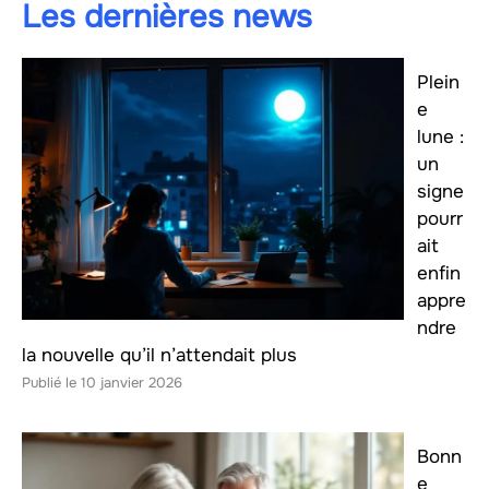
Les dernières news
Plein
e
lune :
un
signe
pourr
ait
enfin
appre
ndre
la nouvelle qu’il n’attendait plus
10 janvier 2026
Bonn
e