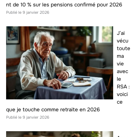
nt de 10 % sur les pensions confirmé pour 2026
9 janvier 2026
J’ai
vécu
toute
ma
vie
avec
le
RSA :
voici
ce
que je touche comme retraite en 2026
9 janvier 2026