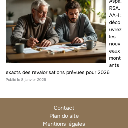
Aspa,
RSA,
AAH :
déco
uvrez
les
nouv
eaux
mont
ants
exacts des revalorisations prévues pour 2026
8 janvier 2026
Contact
Plan du site
Mentions légales