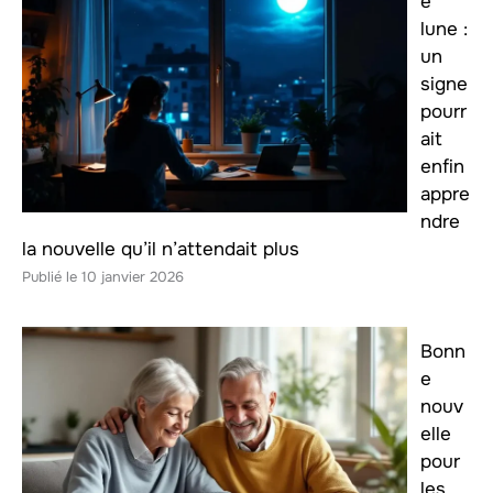
e
lune :
un
signe
pourr
ait
enfin
appre
ndre
la nouvelle qu’il n’attendait plus
10 janvier 2026
Bonn
e
nouv
elle
pour
les