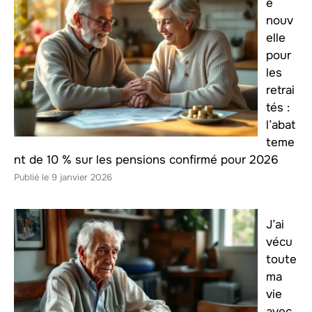
e
nouv
elle
pour
les
retrai
tés :
l’abat
teme
nt de 10 % sur les pensions confirmé pour 2026
9 janvier 2026
J’ai
vécu
toute
ma
vie
avec