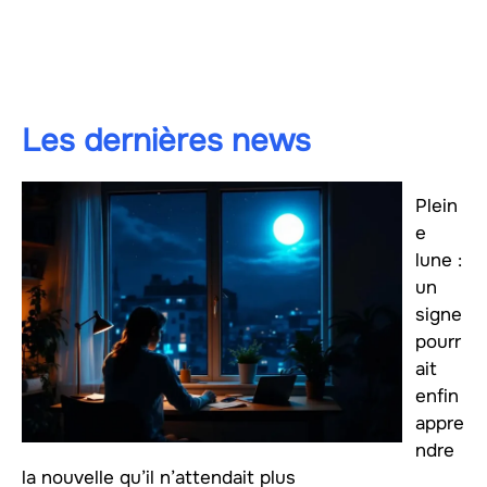
Les dernières news
Plein
e
lune :
un
signe
pourr
ait
enfin
appre
ndre
la nouvelle qu’il n’attendait plus